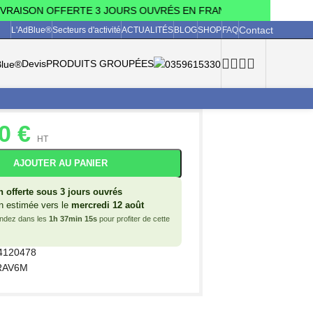
RAISON OFFERTE 3 JOURS OUVRÉS EN FRANCE MÉTROPOLITAINE (h
Contact
L'AdBlue®
Secteurs d'activité
ACTUALITÉS
BLOG
SHOP
FAQ
Devis
PRODUITS GROUPÉES
90
€
HT
AJOUTER AU PANIER
n offerte sous 3 jours ouvrés
n estimée vers le
mercredi 12 août
dez dans les
1h 37min 15s
pour profiter de cette
4120478
RAV6M