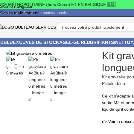
MÉTROPOLITAINE (hors Corse) ET EN BELGIQUE 🇧🇪
Skip to navigation
Skip to main content
Spécialiste AdBlue® pour professionnels
ADBLUE®
CUVES DE STOCKAGE
L-G
L R
LUBRIFIANTS/NETTO
Accueil
/
AdBlue® en vrac et conditionnements professionnels
/
Kit gra
Kit gra
longue
Kit gravitaire p
Pistolet bleu
Ce kit s’adapte 
sortie M2 et perm
liquide qu’il conti
👉 Voir la descri