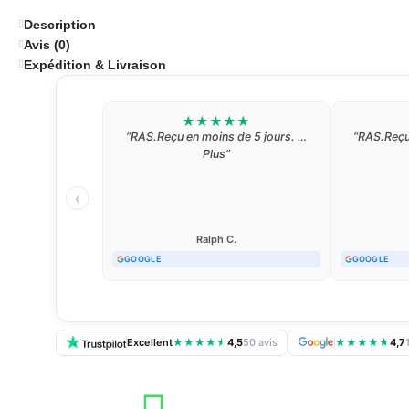
Description
Avis (0)
Expédition & Livraison
★
★
★
★
★
“Bons Produits. Tarifs dans les clous.
“Bons Produi
Livraison rapide. Emballages soignés.
Livraison ra
On y va les yeux fermés !”
On y v
‹
Jaün S.
· 11 juin 2026
Jaù
TRUSTPILOT
TRUSTPILOT
Excellent
★
★
★
★
★
4,5
50 avis
★
★
★
★
★
4,7