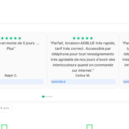
★
★
★
★
★
★
★
★
★
★
ts. Tarifs dans les clous.
“Entreprise sérieuse, très bon
pide. Emballages soignés.
relationnel, très réactive à toute nos
rel
a les yeux fermés !”
demandes et un savoir faire de
qualité. Entreprise que je
recommanderais les yeux fermé.
rec
Merci à Bulteau Services ;)”
n S.
· 11 juin 2026
Edouard P.
· 26 mai 2026
TRUSTPILOT
TR
18 avis