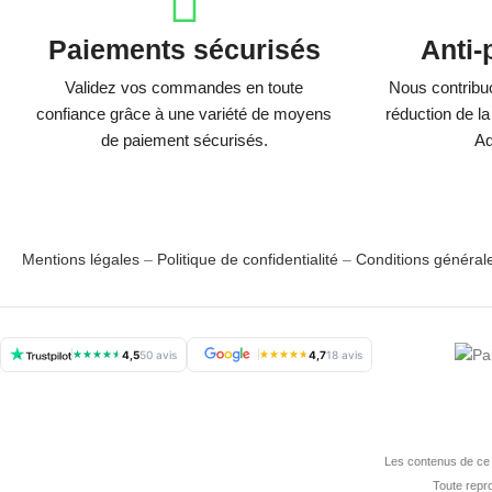
Paiements sécurisés
Anti-
Validez vos commandes en toute
Nous contribu
confiance grâce à une variété de moyens
réduction de la
de paiement sécurisés.
Ad
Mentions légales
–
Politique de confidentialité
–
Conditions général
★
★
★
★
★
4,5
50 avis
★
★
★
★
★
4,7
18 avis
Les contenus de ce s
Toute repro