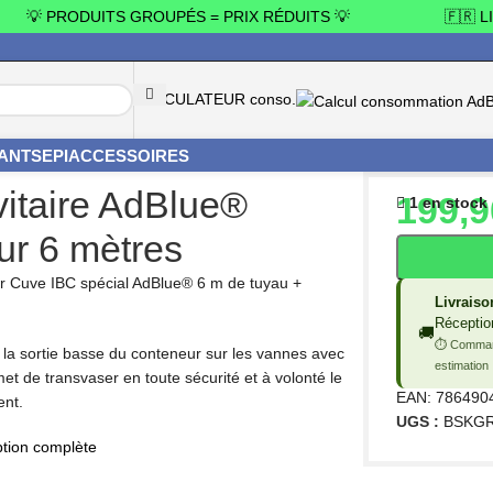
💡 PRODUITS GROUPÉS = PRIX RÉDUITS 💡
🇫🇷 LIV
CALCULATEUR conso.
YANTS
EPI
ACCESSOIRES
vitaire AdBlue® longueur 6 mètres
vitaire AdBlue®
199,
1 en stock
ur 6 mètres
our Cuve IBC spécial AdBlue® 6 m de tuyau +
Livraiso
Réceptio
🚚
⏱ Comman
à la sortie basse du conteneur sur les vannes avec
estimation
et de transvaser en toute sécurité et à volonté le
EAN:
786490
ent.
UGS :
BSKG
ption complète