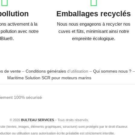
pollution
Emballages recyclés
ons activement à la
Nous nous engageons à recycler nos
 pollution avec notre
cuves et fûts, minimisant ainsi notre
Blue®.
empreinte écologique.
es de vente
–
Conditions générales
d’utilisation –
Qui sommes nous ?
Maritime Solution SCR pour moteurs marins
© 2026
BULTEAU SERVICES
– Tous droits réservés.
ite (textes, images, éléments graphiques, structure) sont protégés par le droit d’auteur.
duction ou utilisation sans autorisation écrite préalable est strictement interdite.