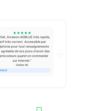
★
★
★
★
★
“Entreprise sérieuse, très bon
ationnel, très réactive à toute nos
demandes et un savoir faire de
qualité.Entreprise que je
›
ommanderais les yeux fermé.Merci
à Bulteau Services ;)”
EDOUARD P.
· 25 mai 2026
USTPILOT