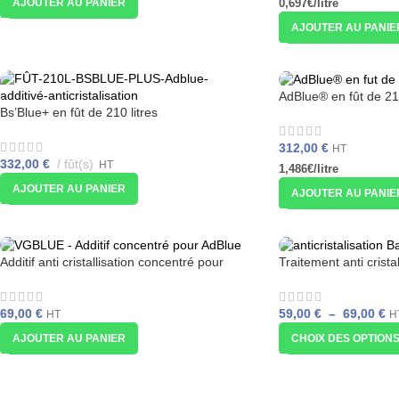
AJOUTER AU PANIER
0,697€/litre
AJOUTER AU PANIE
AdBlue® en fût de 21
Bs’Blue+ en fût de 210 litres
312,00
€
HT
332,00
€
fût(s)
HT
1,486€/litre
AJOUTER AU PANIER
AJOUTER AU PANIE
Additif anti cristallisation concentré pour
Traitement anti crista
AdBlue® – Vgblue®
AdBlue® 1 L – Barda
69,00
€
59,00
€
–
69,00
€
HT
H
AJOUTER AU PANIER
CHOIX DES OPTION