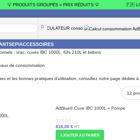
💡 PRODUITS GROUPÉS = PRIX RÉDUITS 💡
🇫🇷 LIV
CALCULATEUR conso.
YANTS
EPI
ACCESSOIRES
nnels : vrac, cuves IBC 1000L, fûts 210L et bidons.
veaux de consommation.
es et les bonnes pratiques d’utilisation, consultez notre page dédiée à l
AdBlue® Cuve IBC 1000L + Pompe
électrique
000L
816,00
€
HT
AJOUTER AU PANIER