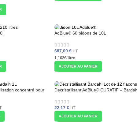
R
0l
AdBlue® 60 bidons de 10L
697,00
€
HT
1,162€/litre
R
AJOUTER AU PANIER
llisation concentré pour
Décristallisant AdBlue® CURATIF – Bardah
hl
22,17
€
HT
T
AJOUTER AU PANIER
S