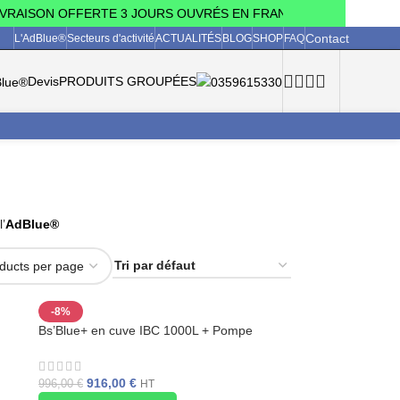
RAISON OFFERTE 3 JOURS OUVRÉS EN FRANCE MÉTROPOLITAINE (h
Contact
L'AdBlue®
Secteurs d'activité
ACTUALITÉS
BLOG
SHOP
FAQ
Devis
PRODUITS GROUPÉES
’
AdBlue®
-8%
Bs’Blue+ en cuve IBC 1000L + Pompe
électrique
916,00
€
996,00
€
HT