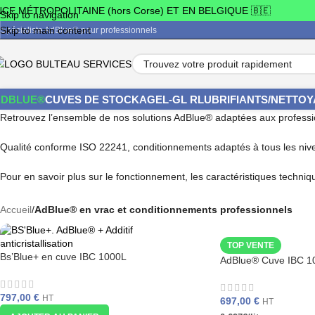
MÉTROPOLITAINE (hors Corse) ET EN BELGIQUE 🇧🇪
Skip to navigation
Skip to main content
Spécialiste AdBlue® pour professionnels
ADBLUE®
CUVES DE STOCKAGE
L-G
L R
LUBRIFIANTS/NETTO
Retrouvez l’ensemble de nos solutions AdBlue® adaptées aux professio
Qualité conforme ISO 22241, conditionnements adaptés à tous les ni
Pour en savoir plus sur le fonctionnement, les caractéristiques techniqu
Accueil
/
AdBlue® en vrac et conditionnements professionnels
TOP VENTE
Bs’Blue+ en cuve IBC 1000L
AdBlue® Cuve IBC 1
797,00
€
HT
697,00
€
HT