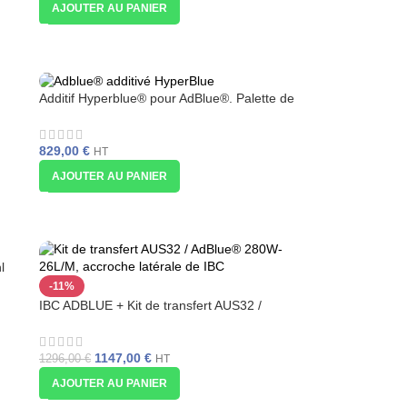
AJOUTER AU PANIER
Additif Hyperblue® pour AdBlue®. Palette de
63 bidons de 10 litres avec bec verseur
829,00
€
HT
AJOUTER AU PANIER
l
-11%
IBC ADBLUE + Kit de transfert AUS32 /
AdBlue® 280W-26L/M, accroche latérale de
l’IBC
1147,00
€
1296,00
€
HT
AJOUTER AU PANIER