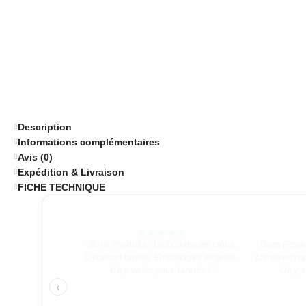
Description
Informations complémentaires
Avis (0)
Expédition & Livraison
FICHE TECHNIQUE
★
★
★
★
★
“Bons Produits. Tarifs dans les clous.
“Bons Produi
Livraison rapide. Emballages soignés.
Livraison ra
On y va les yeux fermés !”
On y v
‹