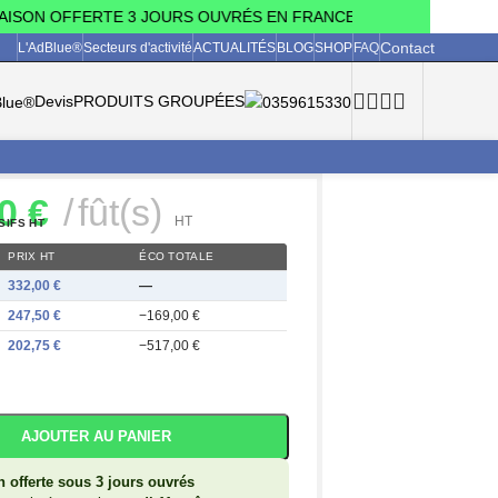
SON OFFERTE 3 JOURS OUVRÉS EN FRANCE MÉTROPOLITAINE (hors
Contact
L'AdBlue®
Secteurs d'activité
ACTUALITÉS
BLOG
SHOP
FAQ
Devis
PRODUITS GROUPÉES
00
€
fût(s)
HT
SIFS HT
PRIX HT
ÉCO TOTALE
332,00
€
—
247,50
€
−169,00 €
202,75
€
−517,00 €
AJOUTER AU PANIER
n offerte sous 3 jours ouvrés