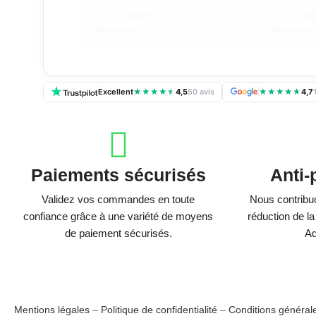
Jaün S.
· 11 juin 2026
Jaù
TRUSTPILOT
TRUSTPILOT
Excellent
★
★
★
★
★
4,5
50 avis
★
★
★
★
★
4,7
Paiements sécurisés
Anti-
Validez vos commandes en toute
Nous contribu
confiance grâce à une variété de moyens
réduction de la
de paiement sécurisés.
Ad
Mentions légales
–
Politique de confidentialité
–
Conditions général