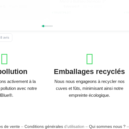
n S.
· 11 juin 2026
Edouard P.
· 26 mai 2026
TRUSTPILOT
TR
18 avis
pollution
Emballages recyclés
ons activement à la
Nous nous engageons à recycler nos
 pollution avec notre
cuves et fûts, minimisant ainsi notre
Blue®.
empreinte écologique.
es de vente
–
Conditions générales
d’utilisation –
Qui sommes nous ?