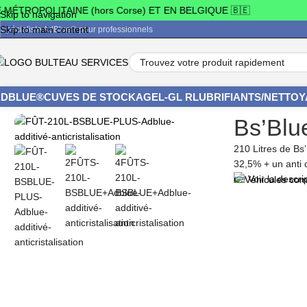
ROPOLITAINE (hors Corse) ET EN BELGIQUE 🇧🇪
💡
Skip to navigation
Skip to main content
Spécialiste AdBlue® pour professionnels
ADBLUE®
CUVES DE STOCKAGE
L-G
L R
LUBRIFIANTS/NETTO
Accueil
/
AdBlue® en vrac et conditionnements professionnels
/
Bs'Blue
Bs’Blue
210 Litres de Bs
32,5% + un anti c
👉 Voir la descri