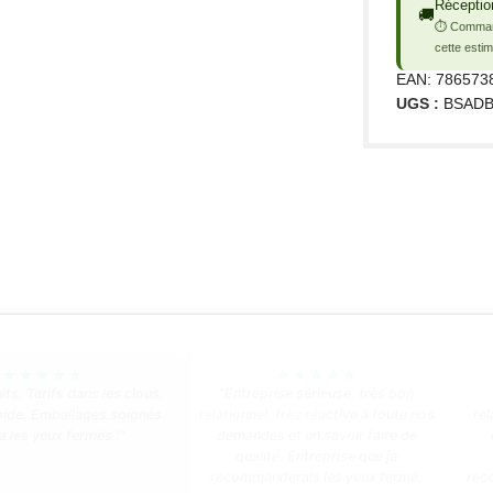
Réceptio
🚚
⏱ Comman
cette estim
EAN:
786573
UGS :
BSADB
★
★
★
★
★
★
★
★
★
★
ts. Tarifs dans les clous.
“Entreprise sérieuse, très bon
pide. Emballages soignés.
relationnel, très réactive à toute nos
rel
a les yeux fermés !”
demandes et un savoir faire de
qualité. Entreprise que je
recommanderais les yeux fermé.
rec
Merci à Bulteau Services ;)”