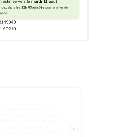
n estimée vers le
mardi 11 août
dez dans les
12h 03min 09s
pour profiter de
ation
8149949
LAD210
★
★
★
★
★
“Entreprise sérieuse, très bon
ationnel, très réactive à toute nos
demandes et un savoir faire de
qualité.Entreprise que je
›
ommanderais les yeux fermé.Merci
à Bulteau Services ;)”