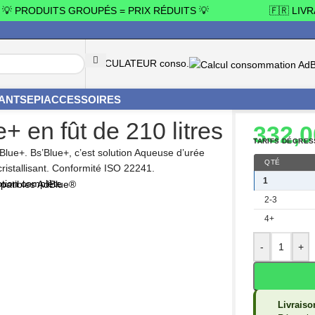
 PRODUITS GROUPÉS = PRIX RÉDUITS 💡
🇫🇷 LIVRAI
CALCULATEUR conso.
YANTS
EPI
ACCESSOIRES
+
/
Bs’Blue+ en fût de 210 litres
+ en fût de 210 litres
332,
TARIFS DÉGRES
’Blue+. Bs’Blue+, c’est solution Aqueuse d’urée
QTÉ
ristallisant. Conformité ISO 22241.
1
ption complète
2-3
4+
-
+
Livraiso