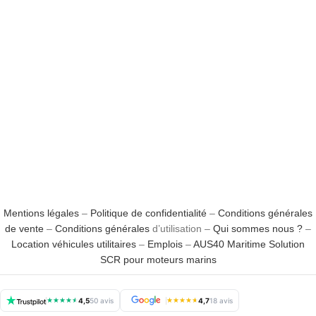
Mentions légales
–
Politique de confidentialité
–
Conditions générales
de vente
–
Conditions générales
d’utilisation –
Qui sommes nous ?
–
Location véhicules utilitaires
–
Emplois
–
AUS40 Maritime Solution
SCR pour moteurs marins
★
★
★
★
★
4,5
50 avis
★
★
★
★
★
4,7
18 avis