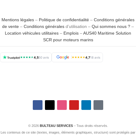
Mentions légales
–
Politique de confidentialité
–
Conditions générales
de vente
–
Conditions générales
d’utilisation –
Qui sommes nous ?
–
Location véhicules utilitaires
–
Emplois
–
AUS40 Maritime Solution
SCR pour moteurs marins
★
★
★
★
★
4,5
50 avis
★
★
★
★
★
4,7
18 avis
© 2026
BULTEAU SERVICES
– Tous droits réservés.
Les contenus de ce site (textes, images, éléments graphiques, structure) sont protégés par