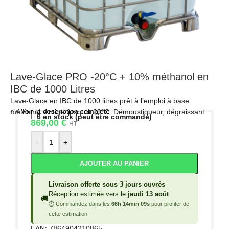
Lave-Glace PRO -20°C + 10% méthanol en
IBC de 1000 Litres
Lave-Glace en IBC de 1000 litres prêt à l’emploi à base
👉 Voir la description complète
méthanol. Antigel jusqu’à 20°C. Démoustiqueur, dégraissant.
6 en stock (peut être commandé)
869,00
€
HT
-
+
AJOUTER AU PANIER
Livraison offerte sous 3 jours ouvrés
Réception estimée vers le
jeudi 13 août
🚚
⏱ Commandez dans les
66h 14min 09s
pour profiter de
cette estimation
EAN:
7864904210865