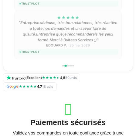
TRUSTPILOT
★
★
★
★
★
“Entreprise sérieuse, très bon relationnel, très réactive
à toute nos demandes et un savoir faire de
qualité.Entreprise que je recommanderais les yeux
fermé.Merci à Bulteau Services ;)”
EDOUARD P.
· 25 mai 2026
TRUSTPILOT
Excellent
★
★
★
★
★
4,5
50 avis
★
★
★
★
★
4,7
18 avis
Paiements sécurisés
Validez vos commandes en toute confiance grâce à une