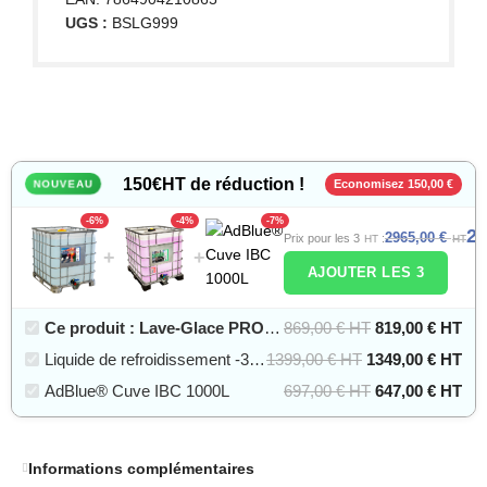
UGS :
BSLG999
150€HT de réduction !
Economisez
150,00
€
NOUVEAU
-6%
-4%
-7%
2
2965,00
€
Prix pour les 3
:
HT
HT
+
+
AJOUTER LES 3
Ce produit : Lave-Glace PRO -20°C + 10% méthanol en IBC de 1000 Litres
869,00 € HT
819,00 € HT
Liquide de refroidissement -37°C Universel Rose en IBC de 1000 Litres
1399,00 € HT
1349,00 € HT
AdBlue® Cuve IBC 1000L
697,00 € HT
647,00 € HT
Informations complémentaires