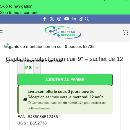
Skip to navigation
Skip to main content
Accueil
/
EPI
/
Gants de manutention
Gants de protection en cuir 9″ – sachet de 12
👉 Voir la description complète
4,99
€
-
+
HT
AJOUTER AU PANIER
Livraison offerte sous 3 jours ouvrés
Réception estimée vers le
mercredi 12 août
🚚
⏱ Commandez dans les
9h 40min 17s
pour profiter de
cette estimation
EAN:
8435034512465
UGS :
BS52738