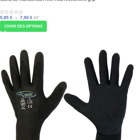
5,85
€
–
7,90
€
HT
CHOIX DES OPTIONS