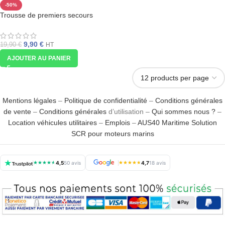
-50%
Trousse de premiers secours
9,90
€
19,90
€
HT
AJOUTER AU PANIER
Mentions légales
–
Politique de confidentialité
–
Conditions générales
de vente
–
Conditions générales
d’utilisation –
Qui sommes nous ?
–
Location véhicules utilitaires
–
Emplois
–
AUS40 Maritime Solution
SCR pour moteurs marins
★
★
★
★
★
4,5
50 avis
★
★
★
★
★
4,7
18 avis