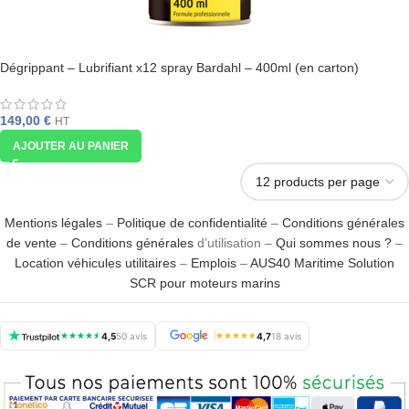
Dégrippant – Lubrifiant x12 spray Bardahl – 400ml (en carton)
149,00
€
HT
AJOUTER AU PANIER
Mentions légales
–
Politique de confidentialité
–
Conditions générales
de vente
–
Conditions générales
d’utilisation –
Qui sommes nous ?
–
Location véhicules utilitaires
–
Emplois
–
AUS40 Maritime Solution
SCR pour moteurs marins
★
★
★
★
★
4,5
50 avis
★
★
★
★
★
4,7
18 avis