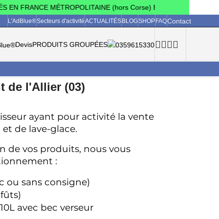
EN FRANCE MÉTROPOLITAINE (hors Corse) ET EN BELGIQUE 🇧🇪
Contact
L'AdBlue®
Secteurs d'activité
ACTUALITÉS
BLOG
SHOP
FAQ
Devis
PRODUITS GROUPÉES
de l'Allier (03)
sseur ayant pour activité la vente 
 et de lave-glace.
on de vos produits, nous vous 
itionnement :
c ou sans consigne)
fûts)
10L avec bec verseur 