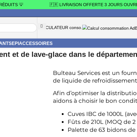
UITS 💡
🇫🇷 LIVRAISON OFFERTE 3 JOURS OUVRÉS 
CALCULATEUR conso.
YANTS
EPI
ACCESSOIRES
nt et de lave-glace dans le département 
Bulteau Services est un fourni
de liquide de refroidissement
Afin d’optimiser la distributi
aidons à choisir le bon cond
Cuves IBC de 1000L (ave
Fûts de 210L (MOQ de 2 
Palette de 63 bidons de 