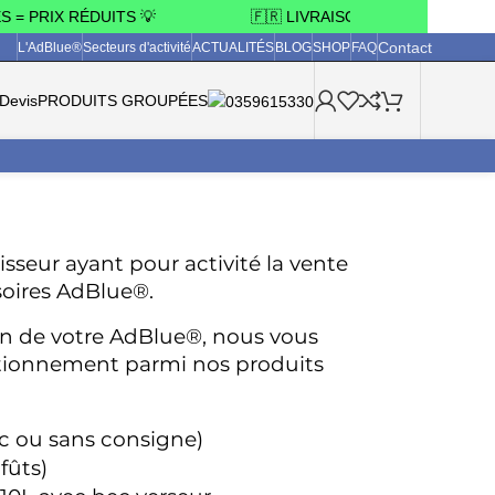
 PRIX RÉDUITS 💡
🇫🇷 LIVRAISON OFFERTE 3 JOURS
Contact
L'AdBlue®
Secteurs d'activité
ACTUALITÉS
BLOG
SHOP
FAQ
Devis
PRODUITS GROUPÉES
sseur ayant pour activité la vente 
soires AdBlue®.
ion de votre AdBlue®, nous vous 
itionnement parmi nos produits 
c ou sans consigne)
fûts)