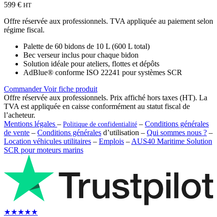
599 €
HT
Offre réservée aux professionnels. TVA appliquée au paiement selon
régime fiscal.
Palette de 60 bidons de 10 L (600 L total)
Bec verseur inclus pour chaque bidon
Solution idéale pour ateliers, flottes et dépôts
AdBlue® conforme ISO 22241 pour systèmes SCR
Commander
Voir fiche produit
Offre réservée aux professionnels. Prix affiché hors taxes (HT). La
TVA est appliquée en caisse conformément au statut fiscal de
l’acheteur.
Mentions légales
–
–
Conditions générales
Politique de confidentialité
de vente
–
Conditions générales
d’utilisation –
Qui sommes nous ?
–
Location véhicules utilitaires
–
Emplois
–
AUS40 Maritime Solution
SCR pour moteurs marins
★
★
★
★
★