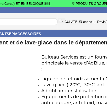
orse) ET EN BELGIQUE 🇧🇪
💡 PRODUITS GROUPÉS =
CALCULATEUR conso.
Devis
YANTS
EPI
ACCESSOIRES
ent et de lave-glace dans le départemen
Bulteau Services est un fourni
principale la vente d’AdBlue,
: 
Liquide de refroidissement (-2
Lave-glace (-20°C, -30°C, anti-
Additif anti-cristallisation
Equipements de protection indi
anti-coupure, anti-froid, mas