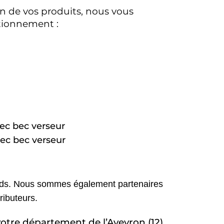
on de vos produits, nous vous 
tionnement : 
vec bec verseur
vec bec verseur
ourds. Nous sommes également partenaires 
ributeurs. 
Dans un objectif de satisfaction client et de réactivité, Bulteau Services livre rapidement dans votre département de l’Aveyron (12) 