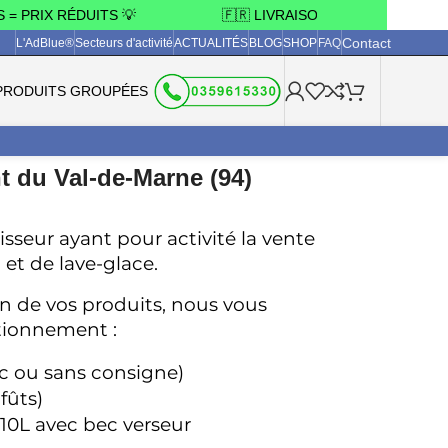
RIX RÉDUITS 💡
🇫🇷 LIVRAISON OFFERTE 3 JOURS 
Contact
L'AdBlue®
Secteurs d'activité
ACTUALITÉS
BLOG
SHOP
FAQ
PRODUITS GROUPÉES
t du Val-de-Marne (94)
sseur ayant pour activité la vente 
 et de lave-glace.
on de vos produits, nous vous 
tionnement : 
c ou sans consigne)
fûts)
10L avec bec verseur 