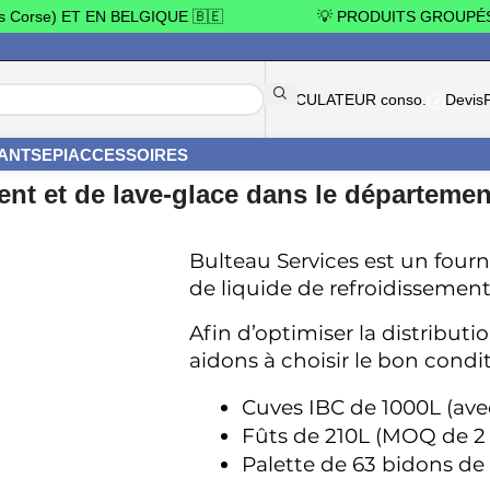
se) ET EN BELGIQUE 🇧🇪
💡 PRODUITS GROUPÉS = P
CALCULATEUR conso.
Devis
YANTS
EPI
ACCESSOIRES
ent et de lave-glace dans le départemen
Bulteau Services est un fourni
de liquide de refroidissement
Afin d’optimiser la distributi
aidons à choisir le bon condi
Cuves IBC de 1000L (ave
Fûts de 210L (MOQ de 2 
Palette de 63 bidons de 