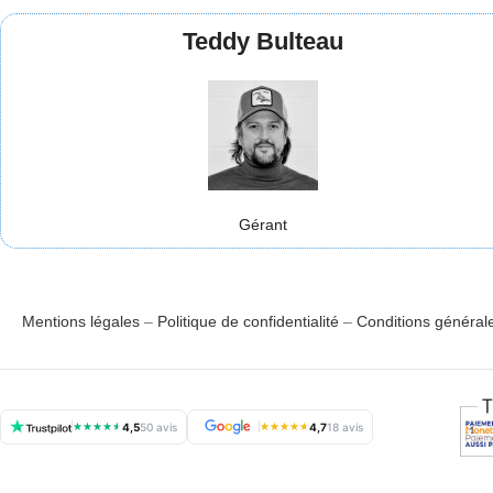
Teddy Bulteau
Gérant
Mentions légales
–
Politique de confidentialité
–
Conditions général
★
★
★
★
★
4,5
50 avis
★
★
★
★
★
4,7
18 avis