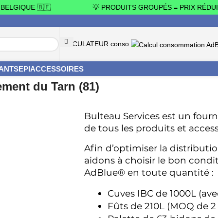
LGIQUE 🇧🇪
💡 PRODUITS GROUPÉS = PRIX RÉDUITS
CALCULATEUR conso.
YANTS
EPI
ACCESSOIRES
ment du Tarn (81)
Bulteau Services est un fourni
de tous les produits et acces
Afin d’optimiser la distribut
aidons à choisir le bon cond
AdBlue® en toute quantité : 
Cuves IBC de 1000L (ave
Fûts de 210L (MOQ de 2 