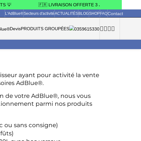
 💡
🇫🇷 LIVRAISON OFFERTE 3 JOURS OUVRÉS EN FR
Contact
L'AdBlue®
Secteurs d'activité
ACTUALITÉS
BLOG
SHOP
FAQ
Devis
PRODUITS GROUPÉES
sseur ayant pour activité la vente 
soires AdBlue®.
ion de votre AdBlue®, nous vous 
itionnement parmi nos produits 
c ou sans consigne)
fûts)