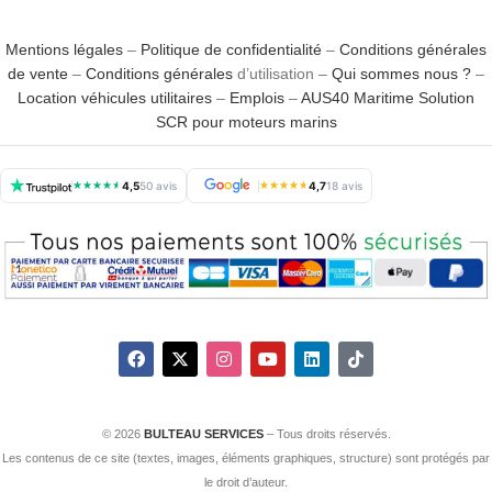
Mentions légales
–
Politique de confidentialité
–
Conditions générales
de vente
–
Conditions générales
d’utilisation –
Qui sommes nous ?
–
Location véhicules utilitaires
–
Emplois
–
AUS40 Maritime Solution
SCR pour moteurs marins
★
★
★
★
★
4,5
50 avis
★
★
★
★
★
4,7
18 avis
© 2026
BULTEAU SERVICES
– Tous droits réservés.
Les contenus de ce site (textes, images, éléments graphiques, structure) sont protégés par
le droit d’auteur.