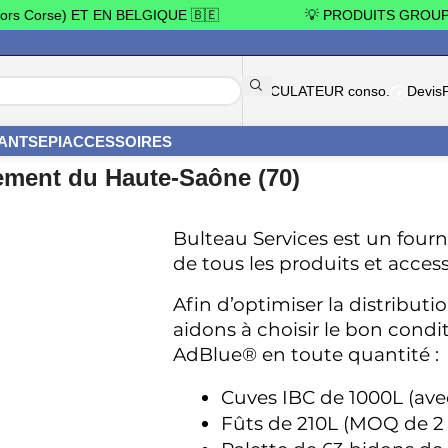
Corse) ET EN BELGIQUE 🇧🇪
💡 PRODUITS GROUPÉS 
CALCULATEUR conso.
Devis
YANTS
EPI
ACCESSOIRES
ement du Haute-Saône (70)
Bulteau Services est un fourni
de tous les produits et acces
Afin d’optimiser la distribut
aidons à choisir le bon cond
AdBlue® en toute quantité : 
Cuves IBC de 1000L (ave
Fûts de 210L (MOQ de 2 