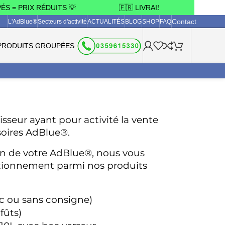
= PRIX RÉDUITS 💡
🇫🇷 LIVRAISON OFFERTE 3 JOUR
Contact
L'AdBlue®
Secteurs d'activité
ACTUALITÉS
BLOG
SHOP
FAQ
PRODUITS GROUPÉES
sseur ayant pour activité la vente 
soires AdBlue®.
ion de votre AdBlue®, nous vous 
itionnement parmi nos produits 
c ou sans consigne)
fûts)