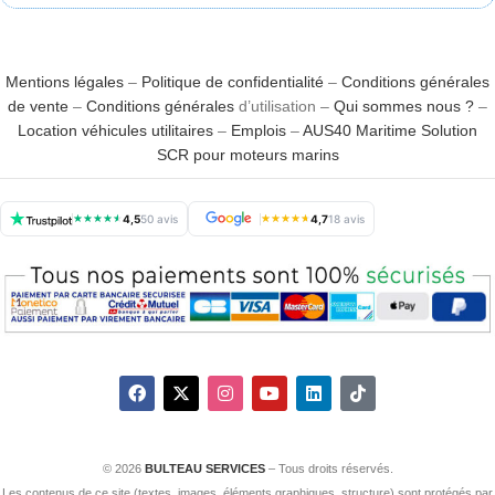
Mentions légales
–
Politique de confidentialité
–
Conditions générales
de vente
–
Conditions générales
d’utilisation –
Qui sommes nous ?
–
Location véhicules utilitaires
–
Emplois
–
AUS40 Maritime Solution
SCR pour moteurs marins
★
★
★
★
★
4,5
50 avis
★
★
★
★
★
4,7
18 avis
© 2026
BULTEAU SERVICES
– Tous droits réservés.
Les contenus de ce site (textes, images, éléments graphiques, structure) sont protégés par